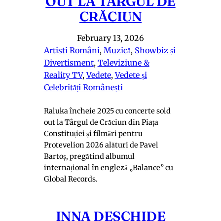
OUT LA TÂRGUL DE
CRĂCIUN
February 13, 2026
Artisti Români
, 
Muzică
, 
Showbiz și
Divertisment
, 
Televiziune &
Reality TV
, 
Vedete
, 
Vedete și
Celebrități Românești
Raluka încheie 2025 cu concerte sold
out la Târgul de Crăciun din Piața
Constituției și filmări pentru
Protevelion 2026 alături de Pavel
Bartoș, pregătind albumul
internațional în engleză „Balance” cu
Global Records.
INNA DESCHIDE