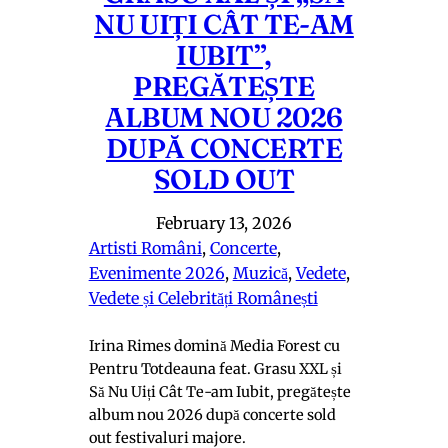
NU UIȚI CÂT TE-AM
IUBIT”,
PREGĂTEȘTE
ALBUM NOU 2026
DUPĂ CONCERTE
SOLD OUT
February 13, 2026
Artisti Români
, 
Concerte
, 
Evenimente 2026
, 
Muzică
, 
Vedete
, 
Vedete și Celebrități Românești
Irina Rimes domină Media Forest cu
Pentru Totdeauna feat. Grasu XXL și
Să Nu Uiți Cât Te-am Iubit, pregătește
album nou 2026 după concerte sold
out festivaluri majore.