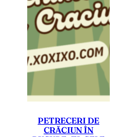
PETRECERI DE
CRĂCIUN ÎN