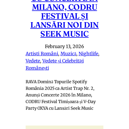
MILANO, CODRU
FESTIVAL ȘI
LANSĂRI NOI DIN
SEEK MUSIC
February 13, 2026
Artisti Români
, 
Muzică
, 
Nightlife
, 
Vedete
, 
Vedete și Celebrități
Românești
RAVA Domină Topurile Spotify
România 2025 ca Artist Trap Nr. 2,
Anunță Concerte 2026 în Milano,
CODRU Festival Timișoara și V-Day
Party OXYA cu Lansări Seek Music