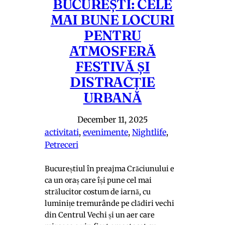
BUCUREȘTI: CELE
MAI BUNE LOCURI
PENTRU
ATMOSFERĂ
FESTIVĂ ȘI
DISTRACȚIE
URBANĂ
December 11, 2025
activitati
, 
evenimente
, 
Nightlife
, 
Petreceri
Bucureștiul în preajma Crăciunului e
ca un oraș care își pune cel mai
strălucitor costum de iarnă, cu
luminițe tremurânde pe clădiri vechi
din Centrul Vechi și un aer care