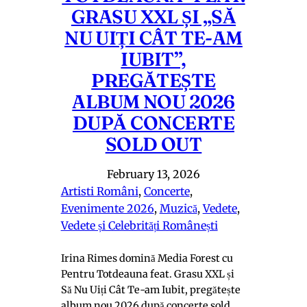
GRASU XXL ȘI „SĂ
NU UIȚI CÂT TE-AM
IUBIT”,
PREGĂTEȘTE
ALBUM NOU 2026
DUPĂ CONCERTE
SOLD OUT
February 13, 2026
Artisti Români
, 
Concerte
, 
Evenimente 2026
, 
Muzică
, 
Vedete
, 
Vedete și Celebrități Românești
Irina Rimes domină Media Forest cu
Pentru Totdeauna feat. Grasu XXL și
Să Nu Uiți Cât Te-am Iubit, pregătește
album nou 2026 după concerte sold