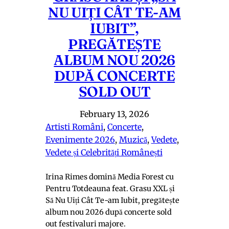
NU UIȚI CÂT TE-AM
IUBIT”,
PREGĂTEȘTE
ALBUM NOU 2026
DUPĂ CONCERTE
SOLD OUT
February 13, 2026
Artisti Români
, 
Concerte
, 
Evenimente 2026
, 
Muzică
, 
Vedete
, 
Vedete și Celebrități Românești
Irina Rimes domină Media Forest cu
Pentru Totdeauna feat. Grasu XXL și
Să Nu Uiți Cât Te-am Iubit, pregătește
album nou 2026 după concerte sold
out festivaluri majore.