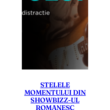
STELELE
MOMENTULUI DIN
SHOWBIZZ-UL
ROMANESC