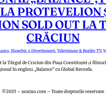
 LA PROTEVELION 
ION SOLD OUT LA 
CRĂCIUN
uzică
, 
Showbiz și Divertisment
, 
Televiziune & Reality TV
, 
V
 la Târgul de Crăciun din Piața Constituției și filmăr
țional în engleză „Balance” cu Global Records.
©2025 – xoxixo.com – Toate drepturile rezervate