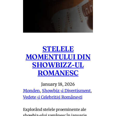
STELELE
MOMENTULUI DIN
SHOWBIZZ-UL
ROMANESC
January 18, 2026
Monden
, 
Showbiz și Divertisment
, 
Vedete și Celebrități Românești
Explorând stelele proeminente ale
showbiz-ului românesc în ianuarie