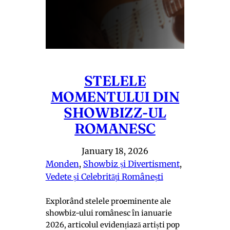
STELELE
MOMENTULUI DIN
SHOWBIZZ-UL
ROMANESC
January 18, 2026
Monden
, 
Showbiz și Divertisment
, 
Vedete și Celebrități Românești
Explorând stelele proeminente ale
showbiz-ului românesc în ianuarie
2026, articolul evidențiază artiști pop